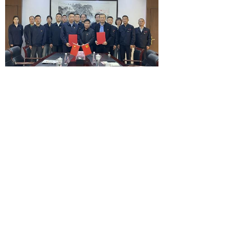
前一个：
无
ꄴ
后一个：
无
ꄲ
地址: 山东省济南市天桥区无影山西路686号
电话: 0531-81316386 81316384
81316383 85933313
邮编: 250031