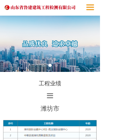
끀
工程业绩
끀
潍坊市